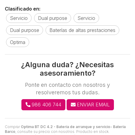
Clasificado en:
Servicio
Dual purpose
Servicio
Dual purpose
Baterías de altas prestaciones
Optima
¿Alguna duda? ¿Necesitas
asesoramiento?
Ponte en contacto con nosotros y
resolveremos tus dudas.
986 406 744
ENVIAR EMAIL
Comprar
Optima BT DC 4.2 - Batería de arranque y servicio- Batería
Barco
, consulte su precio con nosotros. Producto en stock.