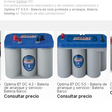
la marca
Optima
(10).
Encuentra productos relacionados y de similares características a
Optima YT S 5.5 - Batería de ciclo profundo y arranque, Batería
tunning
en "Baterías de altas prestaciones".
h
Optima BT DC 4.2 - Batería
Optima BT DC 5.5 - Batería de
O
de arranque y servicio-
arranque y servicio- Batería
c
Batería Barco
Barco
Consultar precio
Consultar precio