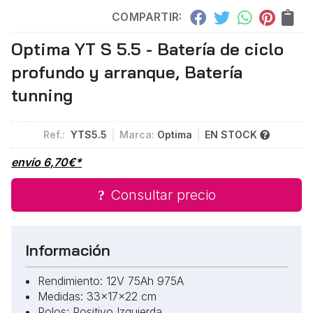
COMPARTIR:
Optima YT S 5.5 - Batería de ciclo
profundo y arranque, Batería
tunning
Ref.:
YTS5.5
Marca:
Optima
EN STOCK
envío
6,70
€
*
Consultar precio
Información
Rendimiento: 12V 75Ah 975A
Medidas: 33x17x22 cm
Polos: Positivo Izquierda