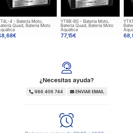
YT9B-BS - Batería Moto,
YTX12-BS - Batería Moto,
Y
Batería Quad, Batería Moto
Batería Quad, Batería Moto
B
Aquática
Aquática
A
77,15€
68,91€
¿Necesitas ayuda?
986 406 744
ENVIAR EMAIL