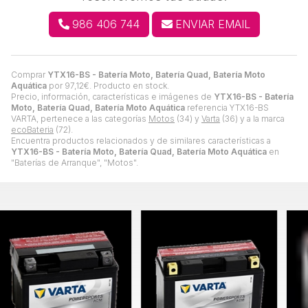
986 406 744
ENVIAR EMAIL
Comprar
YTX16-BS - Batería Moto, Batería Quad, Batería Moto
Aquática
por
97,12
€
. Producto en stock.
Precio, información, características e imágenes de
YTX16-BS - Batería
Moto, Batería Quad, Batería Moto Aquática
referencia YTX16-BS
VARTA, pertenece a las categorías
Motos
(34) y
Varta
(36) y a la marca
ecoBateria
(72).
Encuentra productos relacionados y de similares características a
YTX16-BS - Batería Moto, Batería Quad, Batería Moto Aquática
en
"Baterías de Arranque", "Motos".