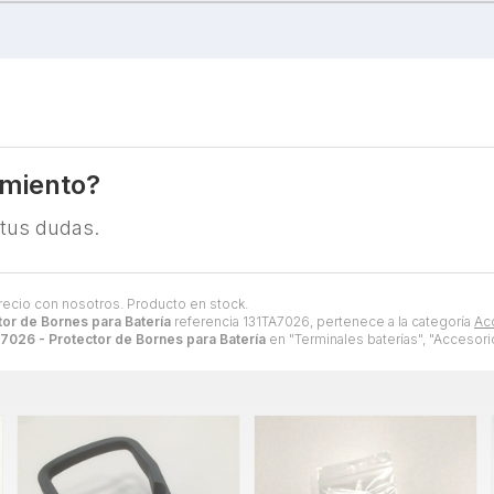
amiento?
 tus dudas.
precio con nosotros. Producto en stock.
or de Bornes para Batería
referencia 131TA7026, pertenece a la categoría
Ac
7026 - Protector de Bornes para Batería
en "Terminales baterías", "Accesori