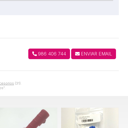
986 406 744
ENVIAR EMAIL
cesorios
(31).
os".