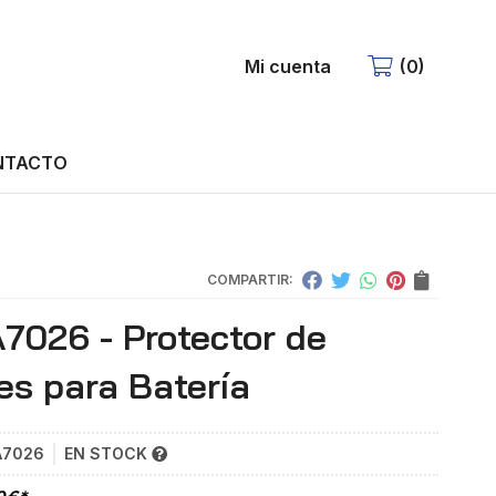
Mi cuenta
0
NTACTO
COMPARTIR:
A7026 - Protector de
es para Batería
A7026
EN STOCK