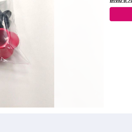
envío
6,7