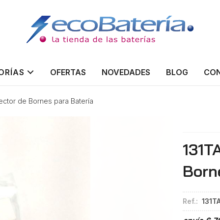
ORÍAS
OFERTAS
NOVEDADES
BLOG
CO
ector de Bornes para Batería
131T
Born
Ref.:
131T