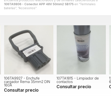
Encuentra productos relacionados y de similares características a
106TA9806 - Conector APP 48V 50mm2 SB175
en "Terminales
baterías", "Accesorios".
107TA1815 - Limpiador de
13TA8476 - Pinza batería roja
N
contactos
600A
Consultar precio
Consultar precio