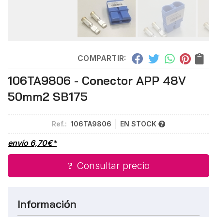
COMPARTIR:
106TA9806 - Conector APP 48V
50mm2 SB175
Ref.:
106TA9806
EN STOCK
envío
6,70
€
*
Consultar precio
Información