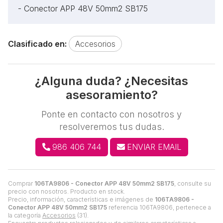
- Conector APP 48V 50mm2 SB175
Clasificado en:
Accesorios
¿Alguna duda? ¿Necesitas
asesoramiento?
Ponte en contacto con nosotros y
resolveremos tus dudas.
986 406 744
ENVIAR EMAIL
Comprar
106TA9806 - Conector APP 48V 50mm2 SB175
, consulte su
precio con nosotros. Producto en stock.
Precio, información, características e imágenes de
106TA9806 -
Conector APP 48V 50mm2 SB175
referencia 106TA9806, pertenece a
la categoría
Accesorios
(31).